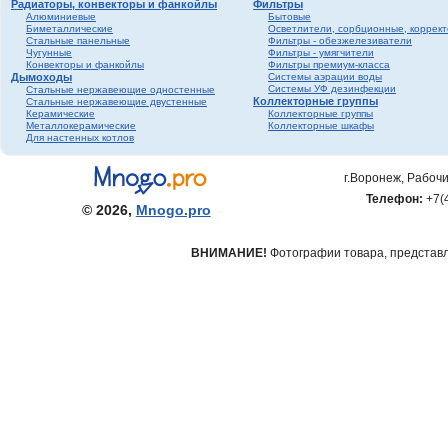
Радиаторы, конвекторы и фанкойлы
Фильтры
Алюминиевые
Бытовые
Биметаллические
Осветлители, сорбционные, коррек
Стальные панельные
Фильтры - обезжелезиватели
Чугунные
Фильтры - умягчители
Конвекторы и фанкойлы
Фильтры премиум-класса
Дымоходы
Системы аэрации воды
Системы УФ дезинфекции
Стальные нержавеющие одностенные
Коллекторные группы
Стальные нержавеющие двустенные
Керамические
Коллекторные группы
Металлокерамические
Коллекторные шкафы
Для настенных котлов
г.Воронеж, Рабочи
Телефон:
+7(
© 2026,
Mnogo.pro
ВНИМАНИЕ!
Фотографии товара, представле