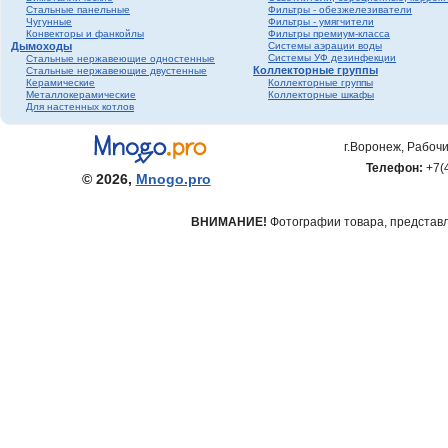
Стальные панельные
Фильтры - обезжелезиватели
Чугунные
Фильтры - умягчители
Конвекторы и фанкойлы
Фильтры премиум-класса
Дымоходы
Системы аэрации воды
Системы УФ дезинфекции
Стальные нержавеющие одностенные
Коллекторные группы
Стальные нержавеющие двустенные
Керамические
Коллекторные группы
Металлокерамические
Коллекторные шкафы
Для настенных котлов
г.Воронеж, Рабочи
Телефон:
+7(
© 2026,
Mnogo.pro
ВНИМАНИЕ!
Фотографии товара, представле