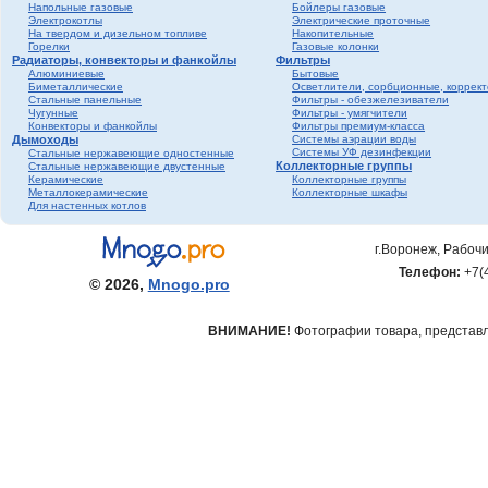
Напольные газовые
Бойлеры газовые
Электрокотлы
Электрические проточные
На твердом и дизельном топливе
Накопительные
Горелки
Газовые колонки
Радиаторы, конвекторы и фанкойлы
Фильтры
Алюминиевые
Бытовые
Биметаллические
Осветлители, сорбционные, коррек
Стальные панельные
Фильтры - обезжелезиватели
Чугунные
Фильтры - умягчители
Конвекторы и фанкойлы
Фильтры премиум-класса
Дымоходы
Системы аэрации воды
Системы УФ дезинфекции
Стальные нержавеющие одностенные
Коллекторные группы
Стальные нержавеющие двустенные
Керамические
Коллекторные группы
Металлокерамические
Коллекторные шкафы
Для настенных котлов
г.Воронеж, Рабочи
Телефон:
+7(
© 2026,
Mnogo.pro
ВНИМАНИЕ!
Фотографии товара, представле