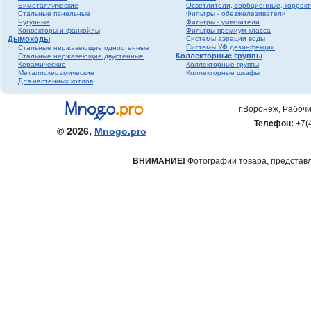
Биметаллические
Осветлители, сорбционные, коррек
Стальные панельные
Фильтры - обезжелезиватели
Чугунные
Фильтры - умягчители
Конвекторы и фанкойлы
Фильтры премиум-класса
Дымоходы
Системы аэрации воды
Системы УФ дезинфекции
Стальные нержавеющие одностенные
Коллекторные группы
Стальные нержавеющие двустенные
Керамические
Коллекторные группы
Металлокерамические
Коллекторные шкафы
Для настенных котлов
г.Воронеж, Рабочи
Телефон:
+7(
© 2026,
Mnogo.pro
ВНИМАНИЕ!
Фотографии товара, представле