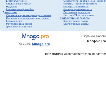
Биметаллические
Осветлители, сорбционные, коррек
Стальные панельные
Фильтры - обезжелезиватели
Чугунные
Фильтры - умягчители
Конвекторы и фанкойлы
Фильтры премиум-класса
Дымоходы
Системы аэрации воды
Системы УФ дезинфекции
Стальные нержавеющие одностенные
Коллекторные группы
Стальные нержавеющие двустенные
Керамические
Коллекторные группы
Металлокерамические
Коллекторные шкафы
Для настенных котлов
г.Воронеж, Рабочи
Телефон:
+7(
© 2026,
Mnogo.pro
ВНИМАНИЕ!
Фотографии товара, представле