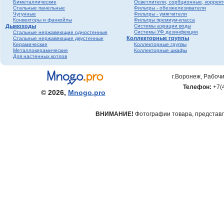
Биметаллические
Осветлители, сорбционные, коррек
Стальные панельные
Фильтры - обезжелезиватели
Чугунные
Фильтры - умягчители
Конвекторы и фанкойлы
Фильтры премиум-класса
Дымоходы
Системы аэрации воды
Системы УФ дезинфекции
Стальные нержавеющие одностенные
Коллекторные группы
Стальные нержавеющие двустенные
Керамические
Коллекторные группы
Металлокерамические
Коллекторные шкафы
Для настенных котлов
г.Воронеж, Рабочи
Телефон:
+7(
© 2026,
Mnogo.pro
ВНИМАНИЕ!
Фотографии товара, представле