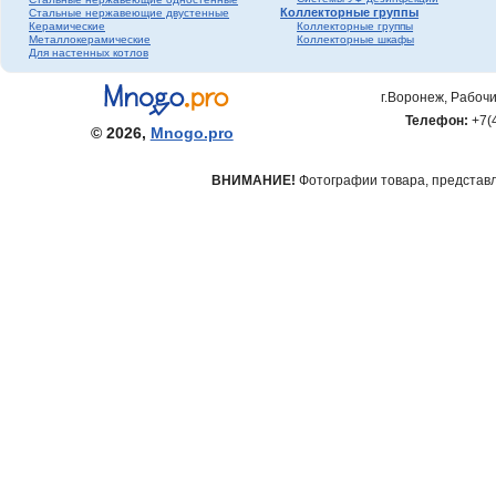
Коллекторные группы
Стальные нержавеющие двустенные
Керамические
Коллекторные группы
Металлокерамические
Коллекторные шкафы
Для настенных котлов
г.Воронеж, Рабочи
Телефон:
+7(
© 2026,
Mnogo.pro
ВНИМАНИЕ!
Фотографии товара, представле