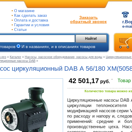
О магазине
Как сделать заказ
Заказать
Оплата и доставка
обратный звонок
г.Во
Гарантии и условия
e-ma
Статьи
Найти!
 товаров
И в названиях, и в описаниях товаров
.pro
»
Каталог
»
Насосы, насосное оборудование, насосы для воды
»
Циркуляционные 
ляционные насосы DAB
»
ые
сос циркуляционный DAB A 56/180 ХМ(505
ые
.
42 501,17
Товар
руб.
ьные
ве
и
Количество товара можно из
йки
е
Циркуляционные насосы DAB A
циркуляции теплоносителя
ры
модификацией насосов серии 
по расходу и напору и, след
тые
применений: средние и бо
производственные цеха. На
скорости вращения с соо