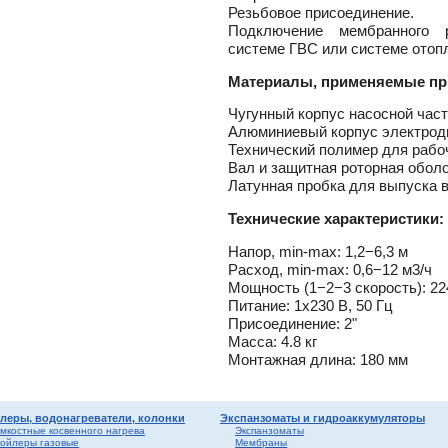
лен
о
Резьбовое присоединение.
Подключение мембранного 
истем
системе ГВС или системе отоп
вые
ы и
риалы
Материалы, применяемые пр
е
ы
Чугунный корпус насосной час
ss
Алюминиевый корпус электрод
ости
Технический полимер для рабо
Вал и защитная роторная обол
Латунная пробка для выпуска 
мные,
Технические характеристики:
ика
Напор,
min-max:
1,2−6,3 м
Расход,
min-max:
0,6−12 м3/ч
Мощность (1−2−3 скорость): 2
Питание: 1x230 В, 50 Гц
Присоединение: 2"
Масса: 4.8 кг
Монтажная длина: 180 мм
ерый
елый
леры, водонагреватели, колонки
Экспанзоматы и гидроаккумуляторы
ба и
мкостные косвенного нагрева
Экспанзоматы
ойлеры газовые
Мембраны