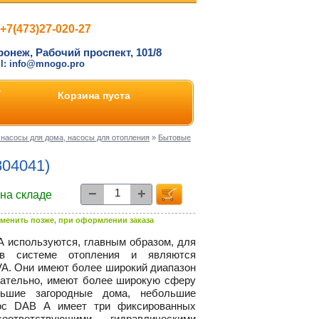
+7(473)27-020-27
ронеж, Рабочий проспект, 101/8
il: info@mnogo.pro
Корзина пуста
насосы для дома, насосы для отопления
»
Бытовые
804041)
−
+
 на складе
менить позже, при оформлении заказа
 используются, главным образом, для
 в системе отопления и являются
VA. Они имеют более широкий диапазон
овательно, имеют более широкую сферу
льшие загородные дома, небольшие
сос DAB A имеет три фиксированных
тветствующими гидравлическими