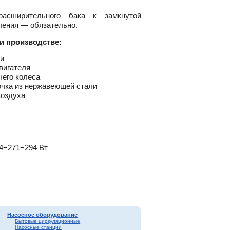
расширительного бака к замкнутой
ления — обязательно.
и производстве:
ти
вигателя
чего колеса
очка из нержавеющей стали
воздуха
24−271−294 Вт
Насосное оборудование
Бытовые циркуляционные
Насосные станции