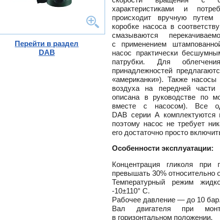
ного
характеристиками и потре
происходит вручную путем
коробке насоса в соответств
смазываются перекачивае
тлов
Перейти в раздел
с применением штампованно
DAB
насос практически бесшумны
и
патрубки. Для облегчен
ры
ели
принадлежностей предлагаютс
«американки»). Также насосы
-
воздуха на передней части 
ели
описана в руководстве по м
ты
вместе с насосом). Все о
DAB серии A комплектуются 
ющие
вых
а
поэтому насос не требует ни
тры
его достаточно просто включить
ющие
ды
кафы
ры
Особенности эксплуатации:
лы
и,
Концентрация гликоля при 
дули
превышать 30% относительно 
-
Температурный режим жидко
и пр.
-
10±110°
С.
ны
Рабочее давление — до 10 бар
Вал двигателя при монт
ые,
,
в горизонтальном положении.