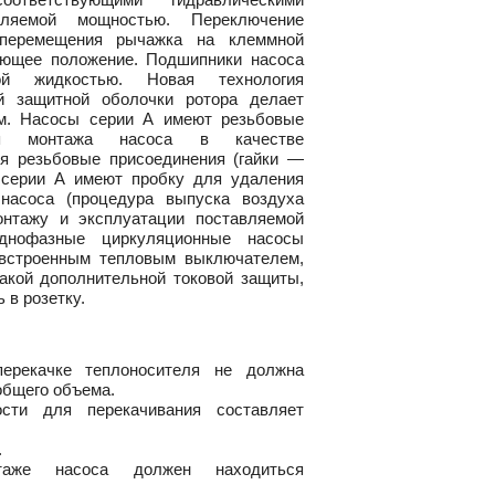
бляемой мощностью. Переключение
 перемещения рычажка на клеммной
ующее положение. Подшипники насоса
мой жидкостью. Новая технология
й защитной оболочки ротора делает
м. Насосы серии A имеют резьбовые
ия монтажа насоса в качестве
я резьбовые присоединения (гайки —
 серии A имеют пробку для удаления
насоса (процедура выпуска воздуха
онтажу и эксплуатации поставляемой
днофазные циркуляционные насосы
встроенным тепловым выключателем,
какой дополнительной токовой защиты,
 в розетку.
перекачке теплоносителя не должна
общего объема.
сти для перекачивания составляет
.
аже насоса должен находиться