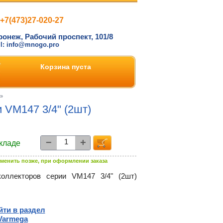
+7(473)27-020-27
ронеж, Рабочий проспект, 101/8
il: info@mnogo.pro
Корзина пуста
»
 VM147 3/4" (2шт)
−
+
складе
менить позже, при оформлении заказа
оллекторов серии VM147 3/4" (2шт)
йти в раздел
Varmega