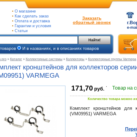
О магазине
Как сделать заказ
Заказать
Оплата и доставка
обратный звонок
г.Во
Гарантии и условия
e-ma
Статьи
Найти!
 товаров
И в названиях, и в описаниях товаров
.pro
»
Каталог
»
Коллекторные системы
»
Коллекторы
»
Коллекторные группы Varmega
ые
мплект кронштейнов для коллекторов серии
ые
M09951) VARMEGA
.
171,70
ьные
Товар на 
руб.
ве
и
йки
ного
Количество товара можно из
е
Комплект кронштейнов для к
ры
(VM09951) VARMEGA
тлов
тые
и
Пере
ры
ели