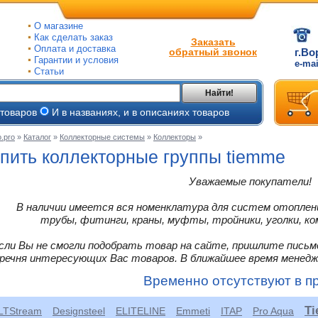
О магазине
Как сделать заказ
Заказать
Оплата и доставка
обратный звонок
г.Во
Гарантии и условия
e-ma
Статьи
Найти!
 товаров
И в названиях, и в описаниях товаров
.pro
»
Каталог
»
Коллекторные системы
»
Коллекторы
»
ые
пить коллекторные группы tiemme
ые
Уважаемые покупатели!
ьные
В наличии имеется вся номенклатура для систем отоплени
ве
и
трубы, фитинги, краны, муфты, тройники, уголки, ко
йки
ного
е
сли Вы не смогли подобрать товар на сайте, пришлите письм
ры
речня интересующих Вас товаров. В ближайшее время менед
тлов
Временно отсутствуют в п
тые
и
ры
T
LTStream
Designsteel
ELITELINE
Emmeti
ITAP
Pro Aqua
ели