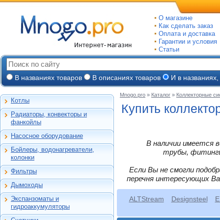
О магазине
Как сделать заказ
Оплата и доставка
Гарантии и условия
Статьи
В названиях товаров
В описаниях товаров
И в названиях,
Mnogo.pro
»
Каталог
»
Коллекторные с
Котлы
Настенные газовые
Купить коллекто
Радиаторы, конвекторы и
Напольные газовые
Алюминиевые
фанкойлы
Электрокотлы
Биметаллические
Насосное оборудование
На твердом и
Стальные панельные
Циркуляционные
В наличии имеется в
дизельном топливе
Бойлеры, водонагреватели,
Чугунные
Насосные станции
трубы, фитинги,
Горелки, надстройки
Емкостные косвенного
колонки
Конвекторы и
Канализационные
нагрева
фанкойлы
станции, насосы
Если Вы не смогли подоб
Фильтры
Бойлеры газовые
Бытовые
Газовые конвекторы
перечня интересующих Ва
Дренажные
Электрические
Дымоходы
Автоматические
Комплектующие
Скважинные
проточные
Для настенных котлов
фильтры-
погружные
Стальные трубчатые
Экспанзоматы и
ALTStream
Designsteel
E
Накопительные
обезжелезиватели
Феррум -
Экспанзоматы
Фекальные
гидроаккумуляторы
нержавеющие
Газовые колонки
Автоматические
одностенные
Гидроаккумуляторы
Промышленные
фильтры-умягчители