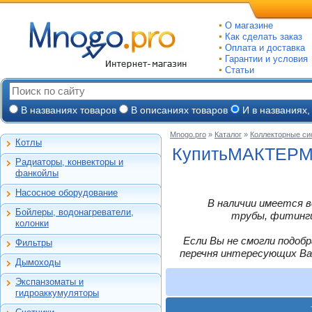
О магазине
Как сделать заказ
Оплата и доставка
Гарантии и условия
Статьи
В названиях товаров
В описаниях товаров
И в названиях,
Mnogo.pro
»
Каталог
»
Коллекторные с
Котлы
Настенные газовые
КупитьМАКТЕР
Радиаторы, конвекторы и
Напольные газовые
Алюминиевые
фанкойлы
Электрокотлы
Биметаллические
Насосное оборудование
На твердом и
Стальные панельные
Циркуляционные
В наличии имеется в
дизельном топливе
Бойлеры, водонагреватели,
Чугунные
Насосные станции
трубы, фитинги,
Горелки, надстройки
Емкостные косвенного
колонки
Конвекторы и
Канализационные
нагрева
фанкойлы
станции, насосы
Если Вы не смогли подоб
Фильтры
Бойлеры газовые
Бытовые
Газовые конвекторы
перечня интересующих Ва
Дренажные
Электрические
Дымоходы
Автоматические
Комплектующие
Скважинные
проточные
Для настенных котлов
фильтры-
погружные
Стальные трубчатые
Экспанзоматы и
Накопительные
обезжелезиватели
Феррум -
Экспанзоматы
Фекальные
гидроаккумуляторы
нержавеющие
Газовые колонки
Автоматические
одностенные
Гидроаккумуляторы
Промышленные
фильтры-умягчители