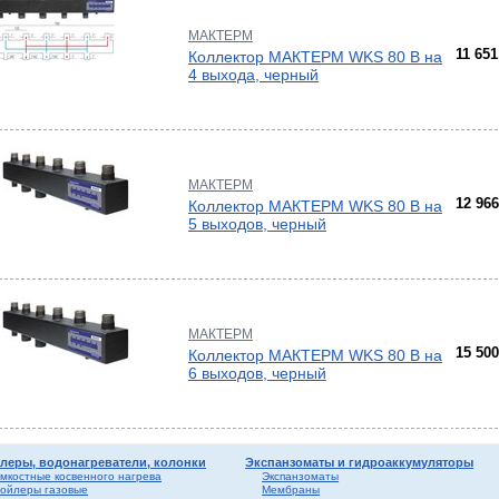
вые
ы и
риалы
е
МАКТЕРМ
ы
11 65
Коллектор МАКТЕРМ WKS 80 B на
4 выхода, черный
ика
мные,
МАКТЕРМ
12 96
Коллектор МАКТЕРМ WKS 80 B на
5 выходов, черный
МАКТЕРМ
ерый
15 50
Коллектор МАКТЕРМ WKS 80 B на
елый
6 выходов, черный
ба и
леры, водонагреватели, колонки
Экспанзоматы и гидроаккумуляторы
мкостные косвенного нагрева
Экспанзоматы
ойлеры газовые
Мембраны