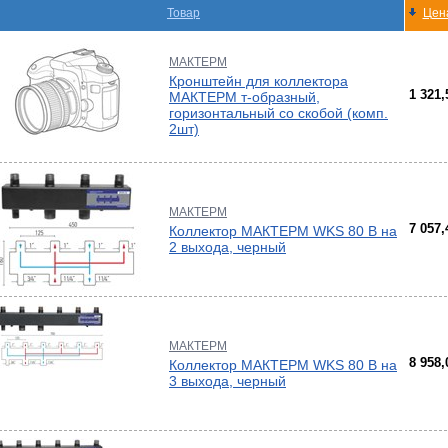
Товар
Цена
-
ели
ты
МАКТЕРМ
Кронштейн для коллектора
ющие
вых
1 321
МАКТЕРМ т-образный,
а
горизонтальный со скобой (комп.
тры
ющие
2шт)
ды
кафы
лы
кафы
и,
дули
МАКТЕРМ
и пр.
7 057
Коллектор МАКТЕРМ WKS 80 B на
ры
2 выхода, черный
ны
ые,
,
-
истем
МАКТЕРМ
8 958
Коллектор МАКТЕРМ WKS 80 B на
3 выхода, черный
лен
о
ss
ости