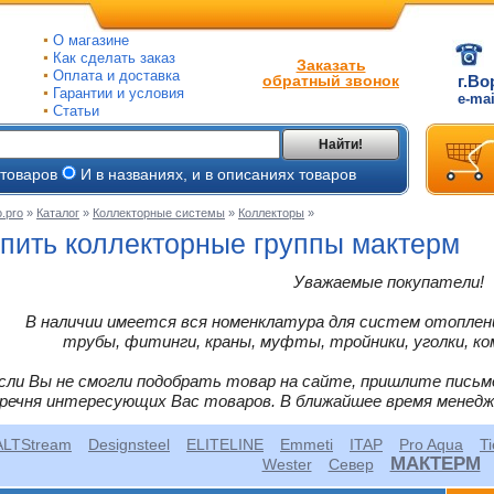
О магазине
Как сделать заказ
Заказать
Оплата и доставка
обратный звонок
г.Во
Гарантии и условия
e-ma
Статьи
Найти!
 товаров
И в названиях, и в описаниях товаров
.pro
»
Каталог
»
Коллекторные системы
»
Коллекторы
»
ые
пить коллекторные группы мактерм
ые
Уважаемые покупатели!
ьные
В наличии имеется вся номенклатура для систем отоплени
ве
и
трубы, фитинги, краны, муфты, тройники, уголки, ко
йки
ного
е
сли Вы не смогли подобрать товар на сайте, пришлите письм
ры
речня интересующих Вас товаров. В ближайшее время менед
тлов
ALTStream
Designsteel
ELITELINE
Emmeti
ITAP
Pro Aqua
T
тые
и
МАКТЕРМ
Wester
Север
ры
ели