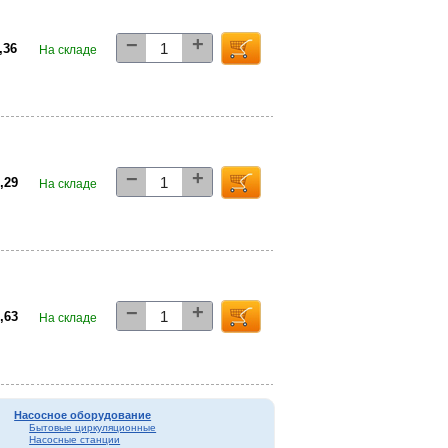
+
−
1,36
На складе
+
−
6,29
На складе
+
−
0,63
На складе
Насосное оборудование
Бытовые циркуляционные
Насосные станции