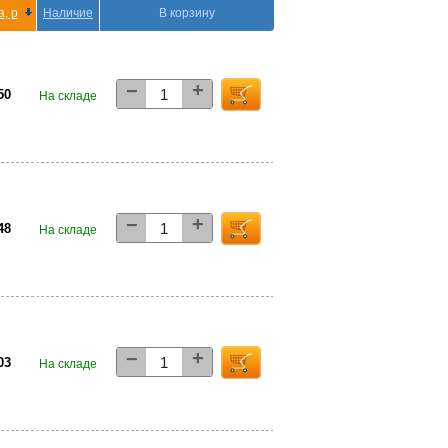
, р
Наличие
В корзину
+
−
,50
На складе
+
−
,48
На складе
+
−
,03
На складе