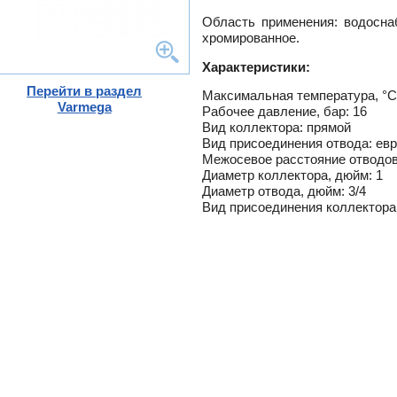
-
Область применения: водосна
ели
хромированное.
ты
Характеристики:
ющие
вых
а
Перейти в раздел
Максимальная температура, °С
тры
Varmega
Рабочее давление, бар: 16
ющие
ды
кафы
Вид коллектора: прямой
Вид присоединения отвода: евр
лы
кафы
Межосевое расстояние отводов
и,
Диаметр коллектора, дюйм: 1
дули
Диаметр отвода, дюйм: 3/4
и пр.
Вид присоединения коллектора
ры
ны
ые,
,
-
истем
лен
о
ss
ости