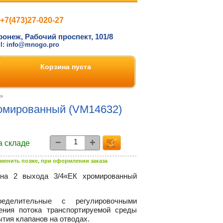
+7(473)27-020-27
ронеж, Рабочий проспект, 101/8
il: info@mnogo.pro
Корзина пуста
»
ромированный (VM14632)
−
+
а складе
менить позже, при оформлении заказа
 на 2 выхода 3/4«ЕК хромированный
ределительные с регулировочными
ния потока транспортируемой среды
тия клапанов на отводах.