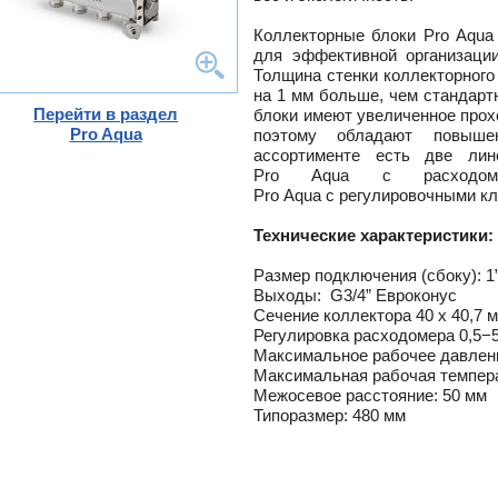
-
Коллекторные блоки Pro Aqua
ели
для эффективной организации
ты
Толщина стенки коллекторного 
на 1 мм больше, чем стандарт
ющие
вых
а
Перейти в раздел
блоки имеют увеличенное прохо
тры
Pro Aqua
поэтому обладают повыше
ющие
ассортименте есть две лин
ды
кафы
Pro Aqua с расходом
лы
кафы
Pro Aqua с регулировочными к
и,
дули
Технические характеристики:
и пр.
ры
Размер подключения (сбоку): 1
ны
Выходы: G3/4” Евроконус
ые,
Сечение коллектора 40 х 40,7 
,
-
Регулировка расходомера 0,5−5
Максимальное рабочее давлени
Максимальная рабочая темпера
истем
Межосевое расстояние: 50 мм
Типоразмер: 480 мм
лен
о
ss
ости