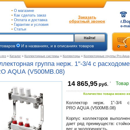
О магазине
Как сделать заказ
Заказать
Оплата и доставка
обратный звонок
г.Во
Гарантии и условия
e-ma
Статьи
Найти!
 товаров
И в названиях, и в описаниях товаров
.pro
»
Каталог
»
Коллекторные системы
»
Коллекторы
»
Коллекторные группы Pro Aqua
ые
ллекторная группа нерж.
1"-3/4
с расходоме
ые
O AQUA (V500MB.08)
.
14 865,95
ьные
Товар
руб.
ве
и
йки
ного
Количество товара можно из
е
Коллектор нерж.
1"-3/4
с 
ры
PRO AQUA (V500MB.08)
тлов
тые
и
Корпус коллекторов выполнен
дает ряд преимуществ: стойк
ры
ели
вес и экологичность.