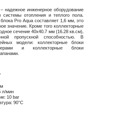
 – надежное инженерное оборудование
 системы отопления и теплого пола.
блока Pro Aqua составляет 1,6 мм, это
ное значение. Кроме того коллекторные
дное сечение 40x40.7 мм (16.28 кв.см),
нной пропускной способностью. В
ейных модели: коллекторные блоки
ерами и коллекторные блоки
лапанами.
”
мм
 л/мин
е: 10 bar
тура: 90°С