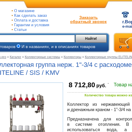
О магазине
Как сделать заказ
Заказать
Оплата и доставка
обратный звонок
г.Во
Гарантии и условия
e-ma
Статьи
Найти!
 товаров
И в названиях, и в описаниях товаров
.pro
»
Каталог
»
Коллекторные системы
»
Коллекторы
»
Коллекторные группы ELITELI
ые
ллекторная группа нерж.
1"-3/4
с расходоме
ые
ITELINE / SIS / KMV
.
8 712,80
ьные
Товар н
руб.
ве
и
йки
ного
Количество товара можно из
е
Коллектор из нержавеющей
ры
и дренажным краном - 1"-3/4 на
тлов
тые
Предназначена для контро
и
в системе отопления. В
ры
использоваться вода, а 
ели