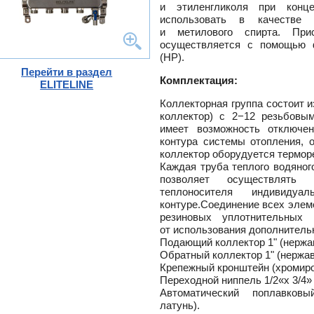
и этиленгликоля при конц
-
использовать в качестве 
ели
и метилового спирта. При
ты
осуществляется с помощью ф
(НР).
ющие
вых
а
Перейти в раздел
Комплектация:
тры
ELITELINE
ющие
ды
кафы
Коллекторная группа состоит 
лы
коллектор) с 2−12 резьбовы
кафы
имеет возможность отключен
и,
дули
контура системы отопления, 
коллектор оборудуется термо
и пр.
Каждая труба теплого водяног
ры
ны
позволяет осуществлять 
теплоносителя индивиду
ые,
,
контуре.Соединение всех элем
-
резиновых уплотнительных 
от использования дополнитель
истем
Подающий коллектор 1" (нержа
Обратный коллектор 1" (нержа
Крепежный кронштейн (хромиро
лен
о
Переходной ниппель 1/2«х 3/4»
Автоматический поплавковы
ss
латунь).
ости