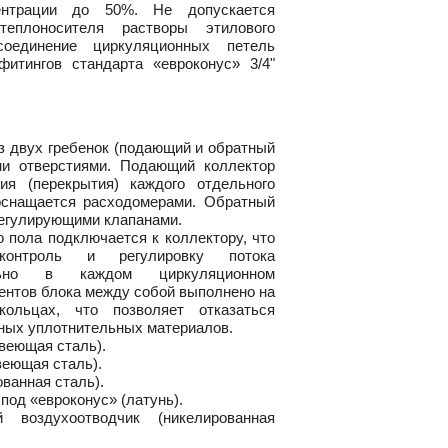
ентрации до 50%. Не допускается
теплоносителя растворы этилового
соединение циркуляционных петель
итингов стандарта «евроконус» 3/4"
из двух гребенок (подающий и обратный
ми отверстиями. Подающий коллектор
ия (перекрытия) каждого отдельного
оснащается расходомерами. Обратный
регулирующими клапанами.
о пола подключается к коллектору, что
контроль и регулировку потока
ально в каждом циркуляционном
ентов блока между собой выполнено на
кольцах, что позволяет отказаться
ных уплотнительных материалов.
веющая сталь).
веющая сталь).
ванная сталь).
 под «евроконус» (латунь).
й воздухоотводчик (никелированная