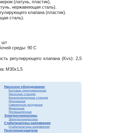
ером (латунь, пластик).
тунь, нержавеющая сталь).
улирующего клапана (пластик).
щая сталь).
2 шт
очей среды: 90 С
сть регулирующего клапана (Kvs): 2,5
на: М30х1,5
Насосное оборудование
Бытовые циркуляционные
Насосные станции
Канализационные станции
Дренажные
Скважинные погружные
Фекальные
Промышленные
Электрогенераторы
Электрогенераторы
Стабилизаторы напряжения
Стабилизаторы напряжения
Полотенцесушители