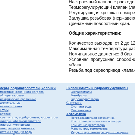
Настроечный клапан с расходом
вые
ы и
риалы
Терморегулирующий клапан (ла
е
Регулирующая крышка терморег
ы
Заглушка резьбовая (нержавею
Дренажный поворотный кран.
ика
Общие характеристики:
мные,
Количество выходов: от 2 до 1
Максимальная температура раб
Номинальное давление: 8 бар
Условная пропускная способно
м3/час
Резьба под сервопривод клапа
леры, водонагреватели, колонки
Экспанзоматы и гидроаккумуляторы
мкостные косвенного нагрева
Экспанзоматы
ерый
ойлеры газовые
Мембраны
лектрические проточные
Гидроаккумуляторы
елый
акопительные
Счетчики
азовые колонки
Счетчики воды
ьтры
Счетчики газа
ба и
ытовые
Автоматика
светлители, сорбционные, корректоры
Погодозависимая автоматика
ильтры - обезжелезиватели
Контроллеры, клапаны и приводы
ильтры - умягчители
Комнатные регуляторы
ильтры премиум-класса
Манометры, термометры
истемы аэрации воды
Редукторы, клапаны, воздухоотводчики