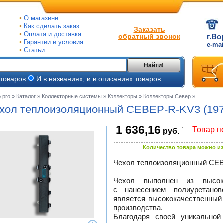
О магазине
Как сделать заказ
Заказать
Оплата и доставка
обратный звонок
г.Во
Гарантии и условия
e-ma
Статьи
Найти!
 товаров
И в названиях, и в описаниях товаров
.pro
»
Каталог
»
Коллекторные системы
»
Коллекторы
»
Коллекторы Север
»
ые
хол теплоизоляционный
СЕВЕР-R-KV3
(19
ые
.
1 636,16
Товар п
руб.
ьные
ве
Количество товара можно из
и
йки
ного
Чехол теплоизоляционный
СЕВ
е
ры
Чехол выполнен из высоко
с нанесением полиуретанов
тлов
является высококачественный
тые
и
производства.
Благодаря своей уникальной
ры
ели