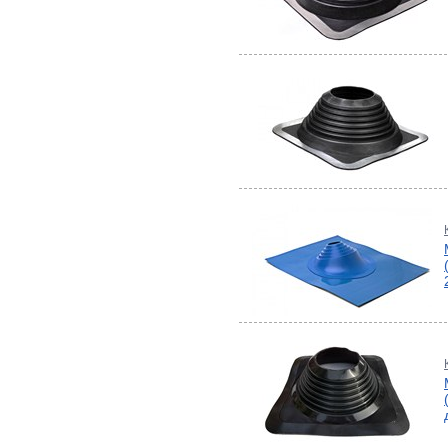
Метизы
Полипропилен серый
Полипропилен белый
Гофрированная
нержавеющая труба и
фитинги