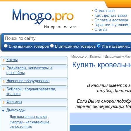
О магазине
Как сделать заказ
Оплата и доставка
Гарантии и условия
Статьи
В названиях товаров
В описаниях товаров
И в названиях,
Mnogo.pro
»
Каталог
»
Дымоходы
»
Мас
Котлы
Настенные газовые
Купить кровельн
Радиаторы, конвекторы и
Напольные газовые
Алюминиевые
фанкойлы
Электрокотлы
Биметаллические
Насосное оборудование
На твердом и
Стальные панельные
Циркуляционные
В наличии имеется в
дизельном топливе
Бойлеры, водонагреватели,
Чугунные
Насосные станции
трубы, фитинги,
Горелки, надстройки
Емкостные косвенного
колонки
Конвекторы и
Канализационные
нагрева
фанкойлы
станции, насосы
Если Вы не смогли подоб
Фильтры
Бойлеры газовые
Бытовые
Газовые конвекторы
перечня интересующих Ва
Дренажные
Электрические
Дымоходы
Автоматические
Комплектующие
Скважинные
проточные
Для настенных котлов
фильтры-
погружные
Для настенных котлов
Стальные трубчатые
Накопительные
обезжелезиватели
Феррум -
Ariston
Феррум - нержавеющие
Фекальные
нержавеющие
Газовые колонки
Автоматические
080 мм
одностенные
одностенные
Vaillant
Промышленные
фильтры-умягчители