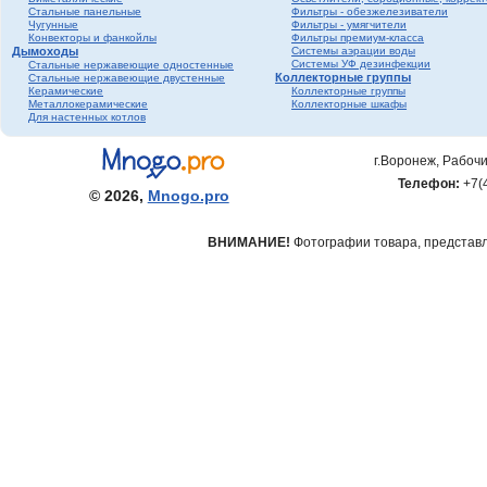
Стальные панельные
Фильтры - обезжелезиватели
Чугунные
Фильтры - умягчители
Конвекторы и фанкойлы
Фильтры премиум-класса
Дымоходы
Системы аэрации воды
Системы УФ дезинфекции
Стальные нержавеющие одностенные
Коллекторные группы
Стальные нержавеющие двустенные
Керамические
Коллекторные группы
Металлокерамические
Коллекторные шкафы
Для настенных котлов
г.Воронеж, Рабочи
Телефон:
+7(
© 2026,
Mnogo.pro
ВНИМАНИЕ!
Фотографии товара, представле