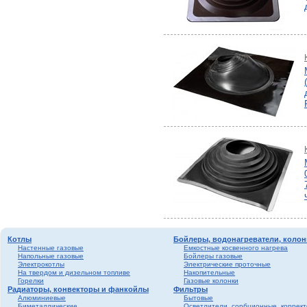
Котлы
Бойлеры, водонагреватели, колон
Настенные газовые
Емкостные косвенного нагрева
Напольные газовые
Бойлеры газовые
Электрокотлы
Электрические проточные
На твердом и дизельном топливе
Накопительные
Горелки
Газовые колонки
Радиаторы, конвекторы и фанкойлы
Фильтры
Алюминиевые
Бытовые
Биметаллические
Осветлители, сорбционные, коррек