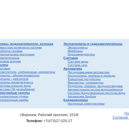
лен
о
истем
вые
ы и
риалы
е
ы
ss
ости
леры, водонагреватели, колонки
Экспанзоматы и гидроаккумуляторы
мкостные косвенного нагрева
Экспанзоматы
ойлеры газовые
Мембраны
лектрические проточные
Гидроаккумуляторы
мные,
акопительные
Счетчики
азовые колонки
Счетчики воды
ьтры
Счетчики газа
ика
ытовые
Автоматика
светлители, сорбционные, корректоры
Погодозависимая автоматика
ильтры - обезжелезиватели
Контроллеры, клапаны и приводы
ильтры - умягчители
Комнатные регуляторы
ильтры премиум-класса
Манометры, термометры
истемы аэрации воды
Редукторы, клапаны, воздухоотводчики
истемы УФ дезинфекции
Автоматизация систем водоснабжения
лекторные группы
Система предотвращения протечек воды
оллекторные группы
Автоматика Danfoss
оллекторные шкафы
Кондиционеры
Настенные сплит-системы
ерый
елый
По
г.Воронеж, Рабочий проспект, 101/8
Согласие
Телефон:
+7(473)27-020-27
ба и