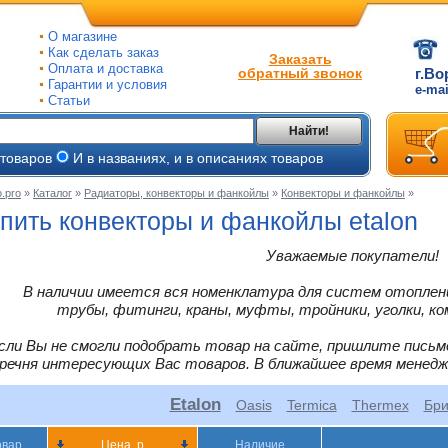
О магазине
Как сделать заказ
Заказать
Оплата и доставка
обратный звонок
г.Во
Гарантии и условия
e-ma
Статьи
Найти!
 товаров
И в названиях, и в описаниях товаров
.pro
»
Каталог
»
Радиаторы, конвекторы и фанкойлы
»
Конвекторы и фанкойлы
»
ые
пить конвекторы и фанкойлы etalon
ые
Уважаемые покупатели!
ьные
В наличии имеется вся номенклатура для систем отоплени
ве
трубы, фитинги, краны, муфты, тройники, уголки, ко
йки
сли Вы не смогли подобрать товар на сайте, пришлите письм
ры
речня интересующих Вас товаров. В ближайшее время менед
Etalon
тые
Oasis
Termica
Thermex
Бри
овар
Цена, р
Наличие