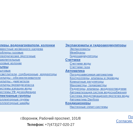
лен
о
истем
вые
ы и
риалы
е
ы
ss
ости
леры, водонагреватели, колонки
Экспанзоматы и гидроаккумуляторы
мкостные косвенного нагрева
Экспанзоматы
ойлеры газовые
Мембраны
лектрические проточные
Гидроаккумуляторы
мные,
акопительные
Счетчики
азовые колонки
Счетчики воды
ьтры
Счетчики газа
ика
ытовые
Автоматика
светлители, сорбционные, корректоры
Погодозависимая автоматика
ильтры - обезжелезиватели
Контроллеры, клапаны и приводы
ильтры - умягчители
Комнатные регуляторы
ильтры премиум-класса
Манометры, термометры
истемы аэрации воды
Редукторы, клапаны, воздухоотводчики
истемы УФ дезинфекции
Автоматизация систем водоснабжения
лекторные группы
Система предотвращения протечек воды
оллекторные группы
Автоматика Danfoss
оллекторные шкафы
Кондиционеры
Настенные сплит-системы
ерый
елый
По
г.Воронеж, Рабочий проспект, 101/8
Согласие
Телефон:
+7(473)27-020-27
ба и