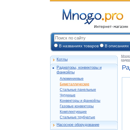
В названиях товаров
В описаниях
Mnogo
Котлы
радиа
Настенные газов
Ра
Радиаторы, конвекторы и
Напольные газов
Алюминиевые
фанкойлы
Электрокотлы
Биметаллические
Алюминиевые
На твердом и
Стальные панел
Global
Биметаллические
дизельном топли
Чугунные
Konner
Konner
Стальные панельные
Горелки, надстро
Purmo
Конвекторы и
Global
Royal Thermo
Чугунные
фанкойлы
Konner
Kermi
Varmega
Конвекторы и фанкойлы
Alcobro
Газовые конвекто
Etalon
Exemet
Buderus
Газовые конвекторы
Rifar
Alecord
Росс
Комплектующие
Бриз (КЗТО)
Ogint
Комплектующие
МАКТЕРМ
Royal Thermo
МАКТЕРМ
Комплектующие
Стальные трубча
Termica
Стальные трубчатые
Луганск
Alcobro
Lammin
КЗТО
Oasis
Насосное оборудование
МАКТЕРМ
Rifar
Циркуляционные
Thermex