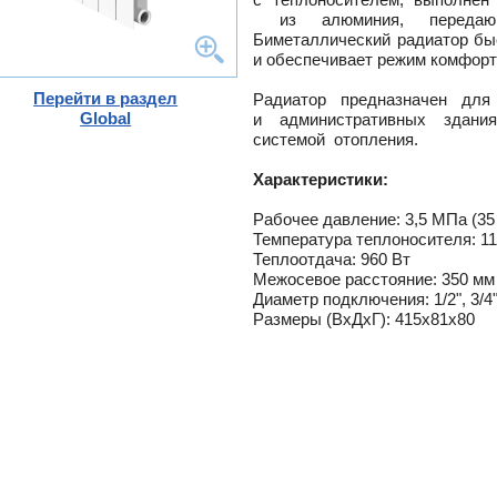
и
из алюминия, передающ
ного
е
Биметаллический радиатор бы
и обеспечивает режим комфорт
Перейти в раздел
Радиатор предназначен для
тлов
Global
и административных здани
и
системой отопления.
ры
ели
Характеристики:
-
ели
Рабочее давление: 3,5 МПа (35 
ты
Температура теплоносителя: 11
Теплоотдача: 960 Вт
ющие
вых
Межосевое расстояние: 350 мм
а
Диаметр подключения: 1/2", 3/
тры
ющие
Размеры (ВхДхГ): 415x81x80
ды
кафы
ры
лы
и,
дули
-
и пр.
ны
ые,
,