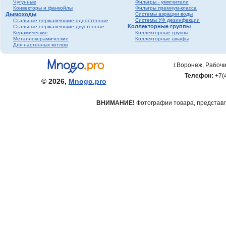
Чугунные
Фильтры - умягчители
Конвекторы и фанкойлы
Фильтры премиум-класса
Дымоходы
Системы аэрации воды
Системы УФ дезинфекции
Стальные нержавеющие одностенные
Коллекторные группы
Стальные нержавеющие двустенные
Керамические
Коллекторные группы
Металлокерамические
Коллекторные шкафы
Для настенных котлов
г.Воронеж, Рабочи
Телефон:
+7(
© 2026,
Mnogo.pro
ВНИМАНИЕ!
Фотографии товара, представле