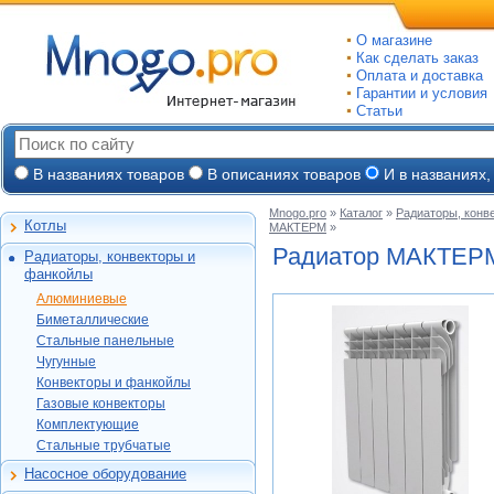
О магазине
Как сделать заказ
Оплата и доставка
Гарантии и условия
Статьи
В названиях товаров
В описаниях товаров
И в названиях,
Mnogo.pro
»
Каталог
»
Радиаторы, конв
Котлы
МАКТЕРМ
»
Настенные газовые
Радиатор МАКТЕРМ 
Радиаторы, конвекторы и
Напольные газовые
Алюминиевые
фанкойлы
Электрокотлы
Биметаллические
Алюминиевые
На твердом и
Стальные панельные
Global
Биметаллические
дизельном топливе
Чугунные
Konner
Konner
Стальные панельные
Горелки, надстройки
Purmo
Конвекторы и
Global
Royal Thermo
Чугунные
фанкойлы
Konner
Kermi
Varmega
Конвекторы и фанкойлы
Alcobro
Газовые конвекторы
Etalon
Exemet
Buderus
Газовые конвекторы
Rifar
Alecord
Росс
Комплектующие
Бриз (КЗТО)
Ogint
Комплектующие
МАКТЕРМ
Royal Thermo
МАКТЕРМ
Комплектующие
Стальные трубчатые
Termica
Стальные трубчатые
Луганск
Alcobro
Lammin
КЗТО
Oasis
Насосное оборудование
МАКТЕРМ
Rifar
Циркуляционные
Thermex