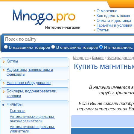
О магазине
Как сделать заказ
Оплата и доставка
Гарантии и условия
Статьи
В названиях товаров
В описаниях товаров
И в названиях,
Mnogo.pro
»
Каталог
»
Фильтры для вод
Котлы
Настенные газовые
Купить магнитны
Радиаторы, конвекторы и
Напольные газовые
Алюминиевые
фанкойлы
Электрокотлы
Биметаллические
Насосное оборудование
На твердом и
Стальные панельные
Циркуляционные
В наличии имеется в
дизельном топливе
Бойлеры, водонагреватели,
Чугунные
Насосные станции
трубы, фитинги,
Горелки, надстройки
Емкостные косвенного
колонки
Конвекторы и
Канализационные
нагрева
фанкойлы
станции, насосы
Если Вы не смогли подоб
Фильтры
Бойлеры газовые
Бытовые
Газовые конвекторы
перечня интересующих Ва
Дренажные
Электрические
Бытовые
Автоматические
Комплектующие
Скважинные
проточные
Новая Вода
Автоматические фильтры-
фильтры-
погружные
Стальные трубчатые
Накопительные
Hydrotech
обезжелезиватели
обезжелезиватели
АКВАПАСКАЛЬ
Фекальные
Автоматические фильтры-
Газовые колонки
Автоматические
Honeywell
Hydrotech
умягчители
Промышленные
фильтры-умягчители