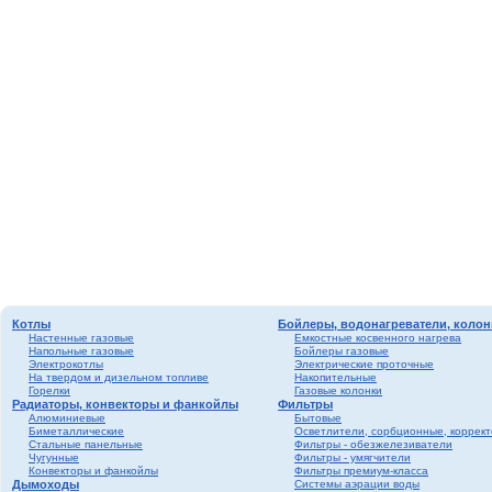
Котлы
Бойлеры, водонагреватели, колон
Настенные газовые
Емкостные косвенного нагрева
Напольные газовые
Бойлеры газовые
Электрокотлы
Электрические проточные
На твердом и дизельном топливе
Накопительные
Горелки
Газовые колонки
Радиаторы, конвекторы и фанкойлы
Фильтры
Алюминиевые
Бытовые
Биметаллические
Осветлители, сорбционные, коррек
Стальные панельные
Фильтры - обезжелезиватели
Чугунные
Фильтры - умягчители
Конвекторы и фанкойлы
Фильтры премиум-класса
Дымоходы
Системы аэрации воды