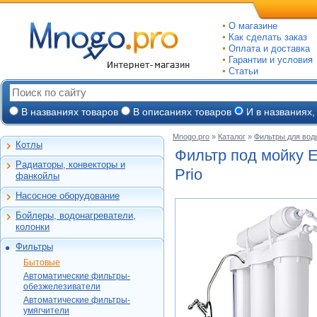
О магазине
Как сделать заказ
Оплата и доставка
Гарантии и условия
Статьи
В названиях товаров
В описаниях товаров
И в названиях,
Mnogo.pro
»
Каталог
»
Фильтры для вод
Котлы
Настенные газовые
Фильтр под мойку Е
Радиаторы, конвекторы и
Напольные газовые
Prio
Алюминиевые
фанкойлы
Электрокотлы
Биметаллические
Насосное оборудование
На твердом и
Стальные панельные
Циркуляционные
дизельном топливе
Бойлеры, водонагреватели,
Чугунные
Насосные станции
Горелки, надстройки
Емкостные косвенного
колонки
Конвекторы и
Канализационные
нагрева
фанкойлы
станции, насосы
Фильтры
Бойлеры газовые
Бытовые
Газовые конвекторы
Дренажные
Электрические
Бытовые
Автоматические
Комплектующие
Скважинные
проточные
Новая Вода
Автоматические фильтры-
фильтры-
погружные
Стальные трубчатые
Накопительные
Hydrotech
обезжелезиватели
обезжелезиватели
АКВАПАСКАЛЬ
Фекальные
Автоматические фильтры-
Газовые колонки
Автоматические
Honeywell
Hydrotech
умягчители
Промышленные
фильтры-умягчители