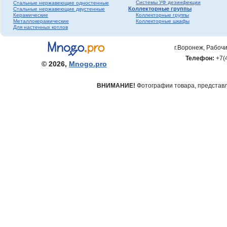
Системы УФ дезинфекции
Стальные нержавеющие одностенные
Коллекторные группы
Стальные нержавеющие двустенные
Керамические
Коллекторные группы
Металлокерамические
Коллекторные шкафы
Для настенных котлов
г.Воронеж, Рабочи
Телефон:
+7(
© 2026,
Mnogo.pro
ВНИМАНИЕ!
Фотографии товара, представле