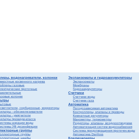
дули
-
и пр.
ны
ые,
,
лен
о
истем
вые
ы и
риалы
е
ы
ss
ости
леры, водонагреватели, колонки
Экспанзоматы и гидроаккумуляторы
мкостные косвенного нагрева
Экспанзоматы
ойлеры газовые
Мембраны
лектрические проточные
Гидроаккумуляторы
мные,
акопительные
Счетчики
азовые колонки
Счетчики воды
ьтры
Счетчики газа
ика
ытовые
Автоматика
светлители, сорбционные, корректоры
Погодозависимая автоматика
ильтры - обезжелезиватели
Контроллеры, клапаны и приводы
ильтры - умягчители
Комнатные регуляторы
ильтры премиум-класса
Манометры, термометры
истемы аэрации воды
Редукторы, клапаны, воздухоотводчики
истемы УФ дезинфекции
Автоматизация систем водоснабжения
лекторные группы
Система предотвращения протечек воды
оллекторные группы
Автоматика Danfoss
оллекторные шкафы
Кондиционеры