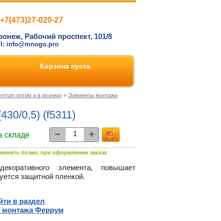
+7(473)27-020-27
ронеж, Рабочий проспект, 101/8
il: info@mnogo.pro
Корзина пуста
rrum оптом и в розницу
»
Элементы монтажа
30/0,5) (f5311)
−
+
а складе
менить позже, при оформлении заказа
декоративного элемента, повышает
уется защитной пленкой.
йти в раздел
 монтажа Феррум