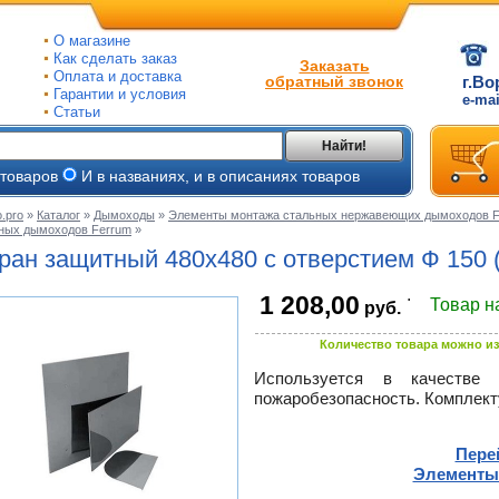
О магазине
Как сделать заказ
Заказать
Оплата и доставка
обратный звонок
г.Во
Гарантии и условия
e-ma
Статьи
Найти!
 товаров
И в названиях, и в описаниях товаров
.pro
»
Каталог
»
Дымоходы
»
Элементы монтажа стальных нержавеющих дымоходов Fe
ных дымоходов Ferrum
»
ые
ран защитный 480х480 с отверстием Ф 150 (4
ые
.
1 208,00
Товар н
руб.
ьные
ве
и
Количество товара можно из
йки
ного
е
Используется в качестве 
пожаробезопасность. Комплект
ры
тлов
тые
и
Пере
Элементы
ели