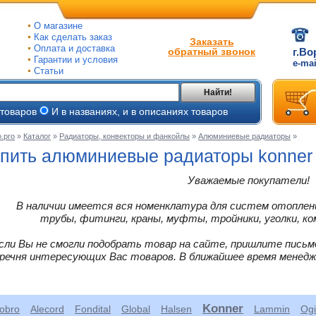
О магазине
Как сделать заказ
Заказать
Оплата и доставка
обратный звонок
г.Во
Гарантии и условия
e-ma
Статьи
Найти!
 товаров
И в названиях, и в описаниях товаров
.pro
»
Каталог
»
Радиаторы, конвекторы и фанкойлы
»
Алюминиевые радиаторы
»
ые
пить алюминиевые радиаторы konner
ые
Уважаемые покупатели!
ьные
В наличии имеется вся номенклатура для систем отоплени
ве
трубы, фитинги, краны, муфты, тройники, уголки, ко
йки
сли Вы не смогли подобрать товар на сайте, пришлите письм
ры
речня интересующих Вас товаров. В ближайшее время менед
тые
Konner
cobro
Alecord
Fondital
Global
Halsen
Lammin
Ogi