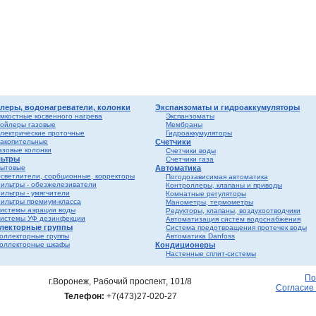
лен
о
истем
вые
ы и
риалы
е
ы
ss
ости
леры, водонагреватели, колонки
Экспанзоматы и гидроаккумуляторы
мкостные косвенного нагрева
Экспанзоматы
ойлеры газовые
Мембраны
лектрические проточные
Гидроаккумуляторы
мные,
акопительные
Счетчики
азовые колонки
Счетчики воды
ьтры
Счетчики газа
ика
ытовые
Автоматика
светлители, сорбционные, корректоры
Погодозависимая автоматика
ильтры - обезжелезиватели
Контроллеры, клапаны и приводы
ильтры - умягчители
Комнатные регуляторы
ильтры премиум-класса
Манометры, термометры
истемы аэрации воды
Редукторы, клапаны, воздухоотводчики
истемы УФ дезинфекции
Автоматизация систем водоснабжения
лекторные группы
Система предотвращения протечек воды
оллекторные группы
Автоматика Danfoss
оллекторные шкафы
Кондиционеры
Настенные сплит-системы
ерый
елый
По
г.Воронеж, Рабочий проспект, 101/8
Согласие
Телефон:
+7(473)27-020-27
ба и