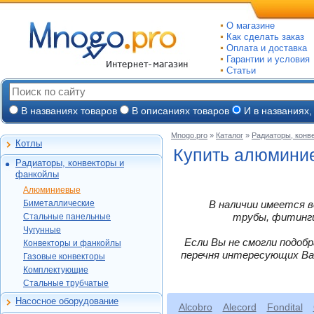
О магазине
Как сделать заказ
Оплата и доставка
Гарантии и условия
Статьи
В названиях товаров
В описаниях товаров
И в названиях,
Mnogo.pro
»
Каталог
»
Радиаторы, конв
Котлы
Настенные газовые
Купить алюмини
Радиаторы, конвекторы и
Напольные газовые
Алюминиевые
фанкойлы
Электрокотлы
Биметаллические
Алюминиевые
На твердом и
Стальные панельные
Global
Биметаллические
В наличии имеется в
дизельном топливе
Чугунные
Konner
Konner
трубы, фитинги,
Стальные панельные
Горелки, надстройки
Purmo
Конвекторы и
Global
Royal Thermo
Чугунные
фанкойлы
Konner
Если Вы не смогли подоб
Kermi
Varmega
Конвекторы и фанкойлы
Alcobro
Газовые конвекторы
Etalon
перечня интересующих Ва
Exemet
Buderus
Газовые конвекторы
Rifar
Alecord
Росс
Комплектующие
Бриз (КЗТО)
Ogint
Комплектующие
МАКТЕРМ
Royal Thermo
МАКТЕРМ
Комплектующие
Стальные трубчатые
Termica
Стальные трубчатые
Луганск
Alcobro
Lammin
КЗТО
Oasis
Насосное оборудование
МАКТЕРМ
Rifar
Alcobro
Alecord
Fondital
Циркуляционные
Thermex