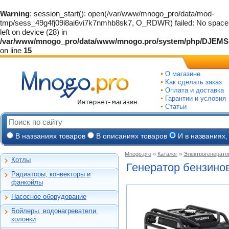
Warning
: session_start(): open(/var/www/mnogo_pro/data/mod-
tmp/sess_49g4fj09i8ai6vi7k7nmhb8sk7, O_RDWR) failed: No space
left on device (28) in
/var/www/mnogo_pro/data/www/mnogo.pro/system/php/DJEMS
on line
15
О магазине
Как сделать заказ
Оплата и доставка
Гарантии и условия
Статьи
В названиях товаров
В описаниях товаров
И в названиях,
Mnogo.pro
»
Каталог
»
Электрогенерат
Котлы
Настенные газовые
Генератор бензино
Радиаторы, конвекторы и
Напольные газовые
Алюминиевые
фанкойлы
Электрокотлы
Биметаллические
Насосное оборудование
На твердом и
Стальные панельные
Циркуляционные
дизельном топливе
Бойлеры, водонагреватели,
Чугунные
Насосные станции
Горелки, надстройки
Емкостные косвенного
колонки
Конвекторы и
Канализационные
нагрева
фанкойлы