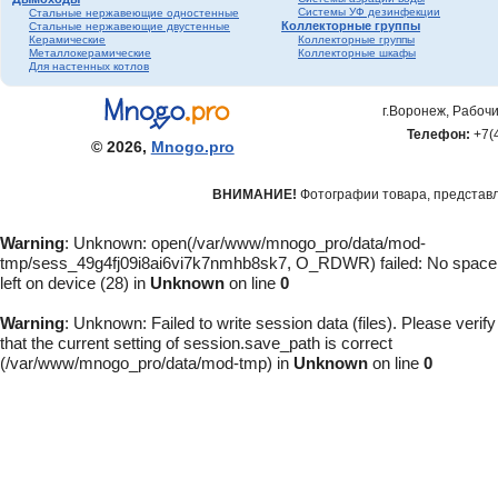
Системы УФ дезинфекции
Стальные нержавеющие одностенные
Коллекторные группы
Стальные нержавеющие двустенные
Керамические
Коллекторные группы
Металлокерамические
Коллекторные шкафы
Для настенных котлов
г.Воронеж, Рабочи
Телефон:
+7(
© 2026,
Mnogo.pro
ВНИМАНИЕ!
Фотографии товара, представле
Warning
: Unknown: open(/var/www/mnogo_pro/data/mod-
tmp/sess_49g4fj09i8ai6vi7k7nmhb8sk7, O_RDWR) failed: No space
left on device (28) in
Unknown
on line
0
Warning
: Unknown: Failed to write session data (files). Please verify
that the current setting of session.save_path is correct
(/var/www/mnogo_pro/data/mod-tmp) in
Unknown
on line
0