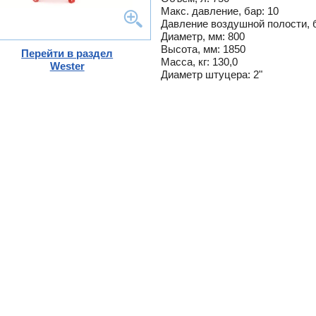
-
Макс. давление, бар: 10
Давление воздушной полости, б
G
Диаметр, мм: 800
ты
Высота, мм: 1850
Перейти в раздел
Масса, кг: 130,0
ющие
Wester
ели
Диаметр штуцера: 2"
тры
ющие
вых
а
ды
кафы
ры
лы
и,
дули
-
и пр.
ны
ые,
,
лен
о
истем
вые
ы и
риалы
е