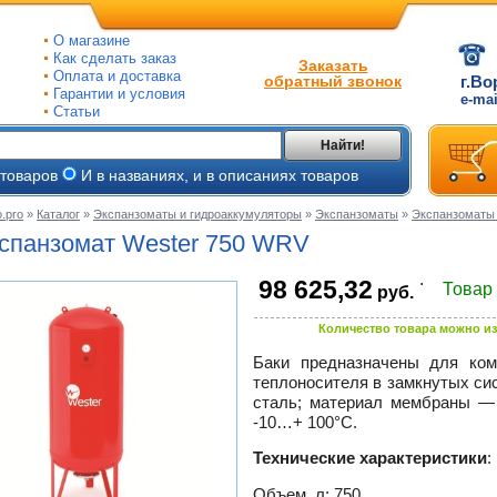
О магазине
Как сделать заказ
Заказать
Оплата и доставка
обратный звонок
г.Во
Гарантии и условия
e-ma
Статьи
Найти!
 товаров
И в названиях, и в описаниях товаров
.pro
»
Каталог
»
Экспанзоматы и гидроаккумуляторы
»
Экспанзоматы
»
Экспанзоматы
ые
спанзомат Wester 750 WRV
ые
.
98 625,32
Товар
руб.
ьные
ве
Количество товара можно из
и
йки
ного
Баки предназначены для ком
е
теплоносителя в замкнутых си
ры
сталь; материал мембраны —
-
10…+
100°С.
тлов
тые
и
Технические характеристики
:
ры
ели
Объем, л: 750