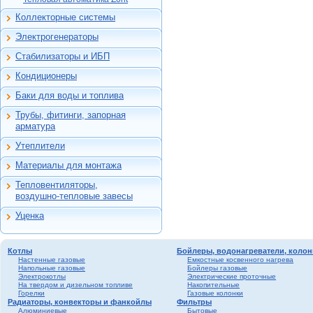
Jeelex
Uni-Fitt
Pro Aqua
Тепловая автоматика
Погодозависимая
Коллекторные системы
Ливгидромаш
Zont
Insolo
автоматика для
Wester
Коллекторы
идивидуальных
Aquatechnica
Flamco
Электрогенераторы
TIM
Коллекторные шкафы
котельных и ТП
Электрогенераторы
Север
TIM
Benarmo
Смесительные узлы
Тепловая автоматика
Стабилизаторы и ИБП
Uni-Fitt
Стабилизаторы
Varmega
Zont
Varmega
Гидроразделители,
напряжения
Кондиционеры
STOUT
коллекторные модули
Настенные сплит-
Источники
Росма
системы
Баки для воды и топлива
бесперебойного
Баки для воды
Valtec
питания
Трубы, фитинги, запорная
Баки для топлива
Металлопластик
арматура
Полиэтилен ПНД
Утеплители
Сшитый полиэтилен
Для труб и теплого
пола
Материалы для монтажа
Канализация
Антифриз
Универсальная
Сифоны
Тепловентиляторы,
теплоизоляция
Инструмент
Воздушно-тепловые
Подводки для воды и
воздушно-тепловые завесы
Греющий кабель
Расходные материалы
завесы
газа, изолирующие
соединения
Уценка
Средства
Тепловентиляторы
Уценка
индивидуальной
Шаровые краны
защиты
Запорно-
Котлы
Бойлеры, водонагреватели, колон
регулирующая
Настенные газовые
Емкостные косвенного нагрева
арматура
Напольные газовые
Бойлеры газовые
Электрокотлы
Электрические проточные
Резьбовые, обжимные,
На твердом и дизельном топливе
Накопительные
зажимные, пресс-
Горелки
Газовые колонки
фитинги
Радиаторы, конвекторы и фанкойлы
Фильтры
Алюминиевые
Бытовые
Компрессионные