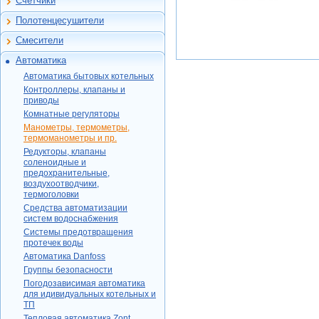
Счетчики
Феррум -
Мембраны
Счетчики воды
Фильтры премиум-
нержавеющие
бытовые
Полотенцесушители
класса
двустенные
Полотенцесушители
Счетчики газа
Системы аэрации
Смесители
Феррум - элементы
бытовые
воды
Смесители
монтажа
Шкафы
Автоматика
Системы УФ
Крафт - нержавеющие
Автоматика бытовых
дезинфекции
Анализаторы газа
одностенные
Автоматика бытовых котельных
котельных
Магнитные фильтры
Счетчики воды
Универсальные
Контроллеры, клапаны и
Крафт - нержавеющие
Контроллеры,
промышленные
контроллеры
двустенные
ESBE
приводы
клапаны и приводы
Теплосчетчики
Комнатные регуляторы
Крафт - элементы
Itap
Комнатные
Protherm
монтажа
Комплектующие
регуляторы
Манометры, термометры,
Valtec
Watts
термоманометры и пр.
Electrolux
Для вентиляции
Манометры,
Varmega
термометры,
Редукторы, клапаны
ТБЛ
Salus
Интерьерные
TIM
термоманометры и пр.
ITAP
соленоидные и
дымоходы Ferrum
СпецТехПрибор
Teplocom
предохранительные,
Wester
Редукторы, клапаны
Watts
Мастер-флеш
PSI
воздухоотводчики,
Ariston
соленоидные и
STI
Emmeti
термоголовки
предохранительные,
РОСМА
Vaillant
воздухоотводчики,
Luxor
Средства автоматизации
Itap
Baxi
термоголовки
DAB
систем водоснабжения
Uni-Fitt
ISPELS
Лемакс
Средства
Системы предотвращения
Watts
Барс
автоматизации систем
Emmeti
Нептун
протечек воды
Uni-Fitt
Italtecnica
водоснабжения
Аналитприбор
Автоматика Danfoss
Uni-Fitt
Бастион
TIM
Овен
Системы
Hornhof
Danfoss
Группы безопасности
ЮМАС
предотвращения
UniPump
Watts
Flamco
Погодозависимая автоматика
протечек воды
Газприбор
Kitline
ИСУ
для идивидуальных котельных и
Valtec
Reon
Автоматика Danfoss
Экомера
ТП
Акваконтроль
Vaillant
Giacomini
Группы безопасности
TIM
Тепловая автоматика Zont