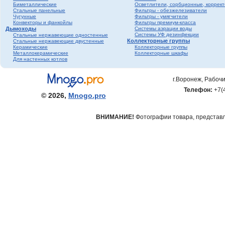
Биметаллические
Осветлители, сорбционные, коррек
фитинги ПНД
Стальные панельные
Фильтры - обезжелезиватели
Трубопроводная
Чугунные
Фильтры - умягчители
Конвекторы и фанкойлы
Фильтры премиум-класса
арматура Valtec
Дымоходы
Системы аэрации воды
Черный металл
Системы УФ дезинфекции
Стальные нержавеющие одностенные
Коллекторные группы
Стальные нержавеющие двустенные
Теплый пол
Керамические
Коллекторные группы
Металлокерамические
Коллекторные шкафы
Метизы
Для настенных котлов
Полипропилен серый
Полипропилен белый
г.Воронеж, Рабочи
Гофрированная
Телефон:
+7(
нержавеющая труба и
© 2026,
Mnogo.pro
фитинги
ВНИМАНИЕ!
Фотографии товара, представле