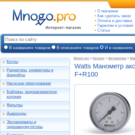
О магазине
Как сделать заказ
Оплата и доставка
Гарантии и условия
Статьи
В названиях товаров
В описаниях товаров
И в названиях,
Mnogo.pro
»
Каталог
»
Автоматика
»
Ма
Котлы
Настенные газовые
Watts Манометр акс.
Радиаторы, конвекторы и
Напольные газовые
F+R100
Алюминиевые
фанкойлы
Электрокотлы
Биметаллические
Насосное оборудование
На твердом и
Стальные панельные
Циркуляционные
дизельном топливе
Бойлеры, водонагреватели,
Чугунные
Насосные станции
Горелки, надстройки
Емкостные косвенного
колонки
Конвекторы и
Канализационные
нагрева
фанкойлы
станции, насосы
Фильтры
Бойлеры газовые
Бытовые
Газовые конвекторы
Дренажные
Электрические
Дымоходы
Автоматические
Комплектующие
Скважинные
проточные
Для настенных котлов
фильтры-
погружные
Стальные трубчатые
Экспанзоматы и
Накопительные
обезжелезиватели
Феррум -
Экспанзоматы
Фекальные
гидроаккумуляторы
нержавеющие
Газовые колонки
Автоматические
одностенные
Гидроаккумуляторы
Промышленные
фильтры-умягчители