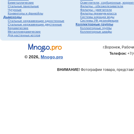
Биметаллические
Осветлители, сорбционные, коррек
фитинги ПНД
Стальные панельные
Фильтры - обезжелезиватели
Трубопроводная
Чугунные
Фильтры - умягчители
Конвекторы и фанкойлы
Фильтры премиум-класса
арматура Valtec
Дымоходы
Системы аэрации воды
Черный металл
Системы УФ дезинфекции
Стальные нержавеющие одностенные
Коллекторные группы
Стальные нержавеющие двустенные
Теплый пол
Керамические
Коллекторные группы
Металлокерамические
Коллекторные шкафы
Метизы
Для настенных котлов
Полипропилен серый
Полипропилен белый
г.Воронеж, Рабочи
Гофрированная
Телефон:
+7(
нержавеющая труба и
© 2026,
Mnogo.pro
фитинги
ВНИМАНИЕ!
Фотографии товара, представле