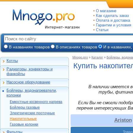
О магазине
Как сделать заказ
Оплата и доставка
Гарантии и условия
Статьи
В названиях товаров
В описаниях товаров
И в названиях,
Mnogo.pro
»
Каталог
»
Бойлеры, водона
Котлы
Настенные газовые
Купить накопите
Радиаторы, конвекторы и
Напольные газовые
Алюминиевые
фанкойлы
Электрокотлы
Биметаллические
Насосное оборудование
На твердом и
Стальные панельные
Циркуляционные
В наличии имеется в
дизельном топливе
Бойлеры, водонагреватели,
Чугунные
Насосные станции
трубы, фитинги,
Горелки, надстройки
Емкостные косвенного
колонки
Конвекторы и
Канализационные
нагрева
фанкойлы
станции, насосы
Емкостные косвенного нагрева
Если Вы не смогли подоб
Бойлеры газовые
Vaillant
Газовые конвекторы
Бойлеры газовые
перечня интересующих Ва
Дренажные
Электрические
Ariston
Protherm
Электрические проточные
Комплектующие
Скважинные
проточные
Garanterm
погружные
Vaillant
Alphatherm
Накопительные
Ariston
Стальные трубчатые
Накопительные
Garanterm
ЭВАН
Фекальные
MOR-FLO
Газовые колонки
ACV
Газовые колонки
Vaillant
Ariston
Термекс
Промышленные
Baxi
Hajdu
Фильтры
Товар