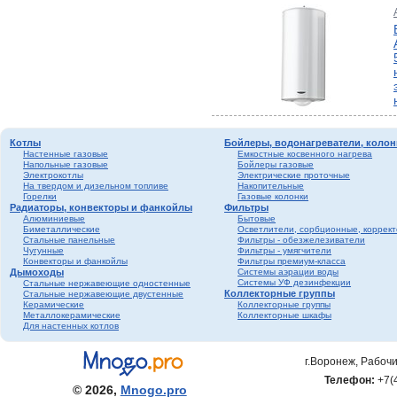
Котлы
Бойлеры, водонагреватели, колон
Настенные газовые
Емкостные косвенного нагрева
Напольные газовые
Бойлеры газовые
Электрокотлы
Электрические проточные
На твердом и дизельном топливе
Накопительные
Горелки
Газовые колонки
Радиаторы, конвекторы и фанкойлы
Фильтры
Алюминиевые
Бытовые
Биметаллические
Осветлители, сорбционные, коррек
Стальные панельные
Фильтры - обезжелезиватели
Чугунные
Фильтры - умягчители
Конвекторы и фанкойлы
Фильтры премиум-класса
Дымоходы
Системы аэрации воды
Системы УФ дезинфекции
Стальные нержавеющие одностенные
Коллекторные группы
Стальные нержавеющие двустенные
Керамические
Коллекторные группы
Металлокерамические
Коллекторные шкафы
Для настенных котлов
г.Воронеж, Рабочи
Телефон:
+7(
© 2026,
Mnogo.pro