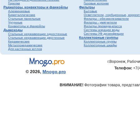
Горелки
Газовые колонки
Радиаторы, конвекторы и фанкойлы
Фильтры
Алюминиевые
Бытовые
Биметаллические
Осветлители, сорбционные, коррек
Стальные панельные
Фильтры - обезжелезиватели
Чугунные
Фильтры - умягчители
Конвекторы и фанкойлы
Фильтры премиум-класса
Дымоходы
Системы аэрации воды
Системы УФ дезинфекции
Стальные нержавеющие одностенные
Коллекторные группы
Стальные нержавеющие двустенные
Керамические
Коллекторные группы
Металлокерамические
Коллекторные шкафы
Для настенных котлов
г.Воронеж, Рабочи
Телефон:
+7(
© 2026,
Mnogo.pro
ВНИМАНИЕ!
Фотографии товара, представле