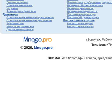
Биметаллические
Осветлители, сорбционные, коррек
фитинги ПНД
Стальные панельные
Фильтры - обезжелезиватели
Трубопроводная
Чугунные
Фильтры - умягчители
Конвекторы и фанкойлы
Фильтры премиум-класса
арматура Valtec
Дымоходы
Системы аэрации воды
Черный металл
Системы УФ дезинфекции
Стальные нержавеющие одностенные
Коллекторные группы
Стальные нержавеющие двустенные
Теплый пол
Керамические
Коллекторные группы
Металлокерамические
Коллекторные шкафы
Метизы
Для настенных котлов
Полипропилен серый
Полипропилен белый
г.Воронеж, Рабочи
Гофрированная
Телефон:
+7(
нержавеющая труба и
© 2026,
Mnogo.pro
фитинги
ВНИМАНИЕ!
Фотографии товара, представле