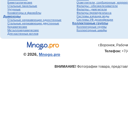
Биметаллические
Осветлители, сорбционные, коррек
фитинги ПНД
Стальные панельные
Фильтры - обезжелезиватели
Трубопроводная
Чугунные
Фильтры - умягчители
Конвекторы и фанкойлы
Фильтры премиум-класса
арматура Valtec
Дымоходы
Системы аэрации воды
Черный металл
Системы УФ дезинфекции
Стальные нержавеющие одностенные
Коллекторные группы
Стальные нержавеющие двустенные
Теплый пол
Керамические
Коллекторные группы
Металлокерамические
Коллекторные шкафы
Метизы
Для настенных котлов
Полипропилен серый
Полипропилен белый
г.Воронеж, Рабочи
Гофрированная
Телефон:
+7(
нержавеющая труба и
© 2026,
Mnogo.pro
фитинги
ВНИМАНИЕ!
Фотографии товара, представле