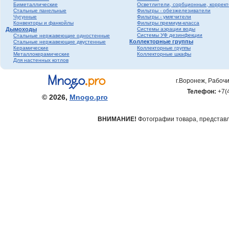
Биметаллические
Осветлители, сорбционные, коррек
фитинги ПНД
Стальные панельные
Фильтры - обезжелезиватели
Трубопроводная
Чугунные
Фильтры - умягчители
Конвекторы и фанкойлы
Фильтры премиум-класса
арматура Valtec
Дымоходы
Системы аэрации воды
Черный металл
Системы УФ дезинфекции
Стальные нержавеющие одностенные
Коллекторные группы
Стальные нержавеющие двустенные
Теплый пол
Керамические
Коллекторные группы
Металлокерамические
Коллекторные шкафы
Метизы
Для настенных котлов
Полипропилен серый
Полипропилен белый
г.Воронеж, Рабочи
Гофрированная
Телефон:
+7(
нержавеющая труба и
© 2026,
Mnogo.pro
фитинги
ВНИМАНИЕ!
Фотографии товара, представле