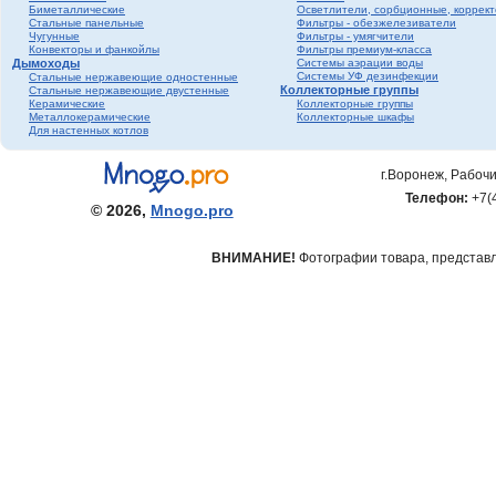
Биметаллические
Осветлители, сорбционные, коррек
фитинги ПНД
Стальные панельные
Фильтры - обезжелезиватели
Трубопроводная
Чугунные
Фильтры - умягчители
Конвекторы и фанкойлы
Фильтры премиум-класса
арматура Valtec
Дымоходы
Системы аэрации воды
Черный металл
Системы УФ дезинфекции
Стальные нержавеющие одностенные
Коллекторные группы
Стальные нержавеющие двустенные
Теплый пол
Керамические
Коллекторные группы
Металлокерамические
Коллекторные шкафы
Метизы
Для настенных котлов
Полипропилен серый
Полипропилен белый
г.Воронеж, Рабочи
Гофрированная
Телефон:
+7(
нержавеющая труба и
© 2026,
Mnogo.pro
фитинги
ВНИМАНИЕ!
Фотографии товара, представле