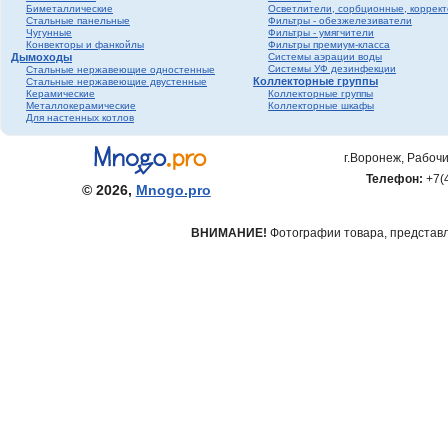
Биметаллические
Осветлители, сорбционные, коррек
фитинги ПНД
Стальные панельные
Фильтры - обезжелезиватели
Трубопроводная
Чугунные
Фильтры - умягчители
Конвекторы и фанкойлы
Фильтры премиум-класса
арматура Valtec
Дымоходы
Системы аэрации воды
Черный металл
Системы УФ дезинфекции
Стальные нержавеющие одностенные
Коллекторные группы
Стальные нержавеющие двустенные
Теплый пол
Керамические
Коллекторные группы
Металлокерамические
Коллекторные шкафы
Метизы
Для настенных котлов
Полипропилен серый
Полипропилен белый
г.Воронеж, Рабочи
Гофрированная
Телефон:
+7(
нержавеющая труба и
© 2026,
Mnogo.pro
фитинги
ВНИМАНИЕ!
Фотографии товара, представле