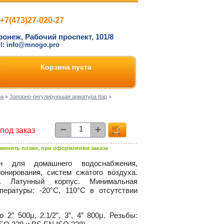
+7(473)27-020-27
ронеж, Рабочий проспект, 101/8
il: info@mnogo.pro
Корзина пуста
ра
»
Запорно-регулирующая арматура Itap
»
−
+
под заказ
менить позже, при оформлении заказа
ен для домашнего водоснабжения,
ионирования, систем сжатого воздуха.
 Латунный корпус. Минимальная
пературы: -
20°C,
110°C в отсутствии
2” 500μ, 2.1/2”, 3”, 4” 800μ. Резьбы: