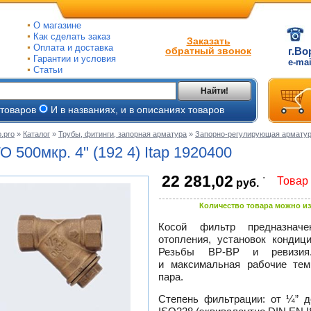
О магазине
Как сделать заказ
Заказать
Оплата и доставка
обратный звонок
г.Во
Гарантии и условия
e-ma
Статьи
Найти!
 товаров
И в названиях, и в описаниях товаров
.pro
»
Каталог
»
Трубы, фитинги, запорная арматура
»
Запорно-регулирующая армату
ые
О 500мкр. 4" (192 4) Itap 1920400
ые
.
22 281,02
Товар 
руб.
ьные
ве
Количество товара можно из
и
йки
ного
Косой фильтр предназнач
е
отопления, установок кондиц
ры
Резьбы
ВР-ВР
и ревизия.
и максимальная рабочие тем
тлов
пара.
тые
и
Степень фильтрации: от ¼” до 
ры
ели