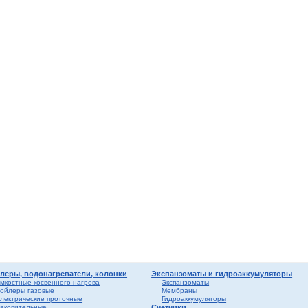
мные,
ика
ура
ерый
елый
о
ба и
вые
риалы
ы
леры, водонагреватели, колонки
Экспанзоматы и гидроаккумуляторы
мкостные косвенного нагрева
Экспанзоматы
ойлеры газовые
Мембраны
лектрические проточные
Гидроаккумуляторы
акопительные
Счетчики