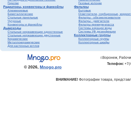
Горелки
Газовые колонки
Радиаторы, конвекторы и фанкойлы
Фильтры
Алюминиевые
Бытовые
Биметаллические
Осветлители, сорбционные, коррек
Стальные панельные
Фильтры - обезжелезиватели
Чугунные
Фильтры - умягчители
Конвекторы и фанкойлы
Фильтры премиум-класса
Дымоходы
Системы аэрации воды
Системы УФ дезинфекции
Стальные нержавеющие одностенные
Коллекторные группы
Стальные нержавеющие двустенные
Керамические
Коллекторные группы
Металлокерамические
Коллекторные шкафы
Для настенных котлов
г.Воронеж, Рабочи
Телефон:
+7(
© 2026,
Mnogo.pro
ВНИМАНИЕ!
Фотографии товара, представле