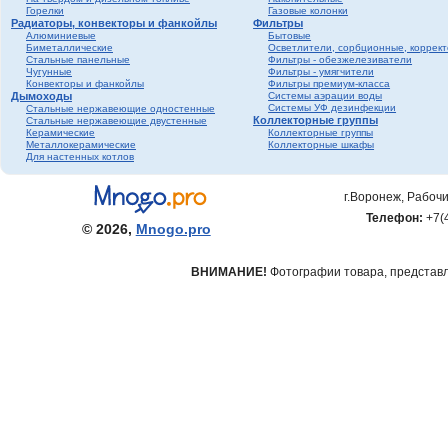
Горелки
Газовые колонки
Радиаторы, конвекторы и фанкойлы
Фильтры
Алюминиевые
Бытовые
Биметаллические
Осветлители, сорбционные, коррек
Стальные панельные
Фильтры - обезжелезиватели
Чугунные
Фильтры - умягчители
Конвекторы и фанкойлы
Фильтры премиум-класса
Дымоходы
Системы аэрации воды
Системы УФ дезинфекции
Стальные нержавеющие одностенные
Коллекторные группы
Стальные нержавеющие двустенные
Керамические
Коллекторные группы
Металлокерамические
Коллекторные шкафы
Для настенных котлов
г.Воронеж, Рабочи
Телефон:
+7(
© 2026,
Mnogo.pro
ВНИМАНИЕ!
Фотографии товара, представле