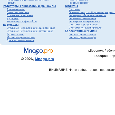
Горелки
Газовые колонки
Радиаторы, конвекторы и фанкойлы
Фильтры
Алюминиевые
Бытовые
Биметаллические
Осветлители, сорбционные, коррек
Стальные панельные
Фильтры - обезжелезиватели
Чугунные
Фильтры - умягчители
Конвекторы и фанкойлы
Фильтры премиум-класса
Дымоходы
Системы аэрации воды
Системы УФ дезинфекции
Стальные нержавеющие одностенные
Коллекторные группы
Стальные нержавеющие двустенные
Керамические
Коллекторные группы
Металлокерамические
Коллекторные шкафы
Для настенных котлов
г.Воронеж, Рабочи
Телефон:
+7(
© 2026,
Mnogo.pro
ВНИМАНИЕ!
Фотографии товара, представле