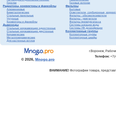
Горелки
Газовые колонки
Радиаторы, конвекторы и фанкойлы
Фильтры
Алюминиевые
Бытовые
Биметаллические
Осветлители, сорбционные, коррек
Стальные панельные
Фильтры - обезжелезиватели
Чугунные
Фильтры - умягчители
Конвекторы и фанкойлы
Фильтры премиум-класса
Дымоходы
Системы аэрации воды
Системы УФ дезинфекции
Стальные нержавеющие одностенные
Коллекторные группы
Стальные нержавеющие двустенные
Керамические
Коллекторные группы
Металлокерамические
Коллекторные шкафы
Для настенных котлов
г.Воронеж, Рабочи
Телефон:
+7(
© 2026,
Mnogo.pro
ВНИМАНИЕ!
Фотографии товара, представле