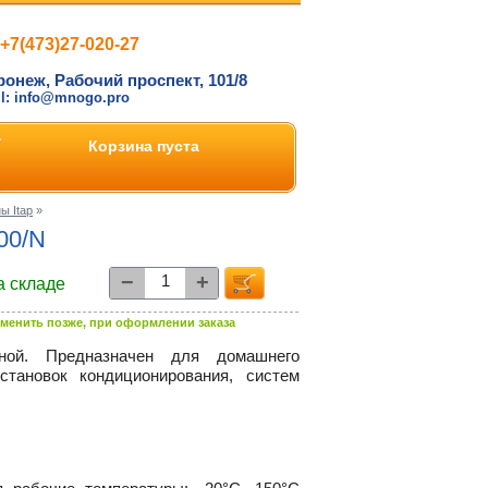
+7(473)27-020-27
ронеж, Рабочий проспект, 101/8
il: info@mnogo.pro
Корзина пуста
ы Itap
»
100/N
−
+
а складе
менить позже, при оформлении заказа
ной. Предназначен для домашнего
становок кондиционирования, систем