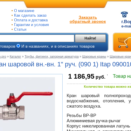
О магазине
Как сделать заказ
Заказать
Оплата и доставка
обратный звонок
г.Во
Гарантии и условия
e-ma
Статьи
Найти!
 товаров
И в названиях, и в описаниях товаров
.pro
»
Каталог
»
Трубы, фитинги, запорная арматура
»
Шаровые краны
»
Шаровые кран
ые
ан шаровой
вн.-вн.
1" руч. (090 1) Itap 0900
ые
.
1 186,95
Товар н
руб.
ьные
ве
Количество товара можно из
и
йки
ного
Кран шаровый полнопроход
е
водоснабжения, отопления, у
ры
сжатого воздуха.
тлов
Резьбы
ВР-ВР
тые
и
Алюминиевая
ручка-рычаг
Корпус никелированная латунь
ры
ели