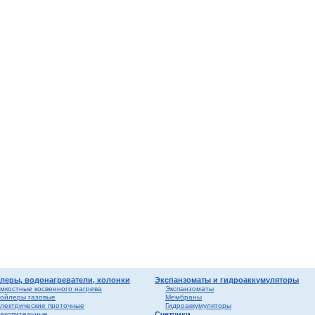
мные,
ика
ура
ерый
елый
о
ба и
вые
риалы
ы
леры, водонагреватели, колонки
Экспанзоматы и гидроаккумуляторы
мкостные косвенного нагрева
Экспанзоматы
ойлеры газовые
Мембраны
лектрические проточные
Гидроаккумуляторы
акопительные
Счетчики