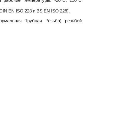
 рабочие температуры: -
20°C,
150°C
DIN EN ISO 228 и BS EN ISO 228).
рмальная Трубная Резьба) резьбой