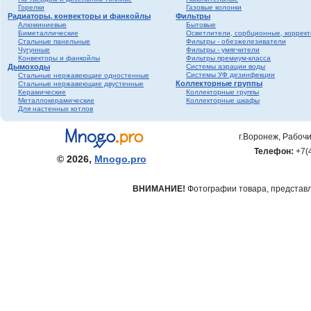
Горелки
Газовые колонки
Радиаторы, конвекторы и фанкойлы
Фильтры
Алюминиевые
Бытовые
Биметаллические
Осветлители, сорбционные, коррек
Стальные панельные
Фильтры - обезжелезиватели
Чугунные
Фильтры - умягчители
Конвекторы и фанкойлы
Фильтры премиум-класса
Дымоходы
Системы аэрации воды
Системы УФ дезинфекции
Стальные нержавеющие одностенные
Коллекторные группы
Стальные нержавеющие двустенные
Керамические
Коллекторные группы
Металлокерамические
Коллекторные шкафы
Для настенных котлов
г.Воронеж, Рабочи
Телефон:
+7(
© 2026,
Mnogo.pro
ВНИМАНИЕ!
Фотографии товара, представле