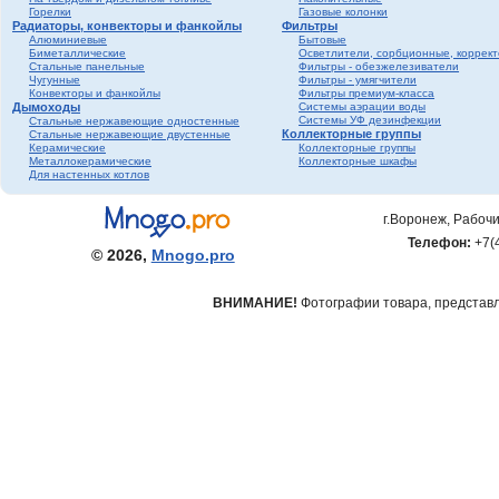
Горелки
Газовые колонки
Радиаторы, конвекторы и фанкойлы
Фильтры
Алюминиевые
Бытовые
Биметаллические
Осветлители, сорбционные, коррек
Стальные панельные
Фильтры - обезжелезиватели
Чугунные
Фильтры - умягчители
Конвекторы и фанкойлы
Фильтры премиум-класса
Дымоходы
Системы аэрации воды
Системы УФ дезинфекции
Стальные нержавеющие одностенные
Коллекторные группы
Стальные нержавеющие двустенные
Керамические
Коллекторные группы
Металлокерамические
Коллекторные шкафы
Для настенных котлов
г.Воронеж, Рабочи
Телефон:
+7(
© 2026,
Mnogo.pro
ВНИМАНИЕ!
Фотографии товара, представле