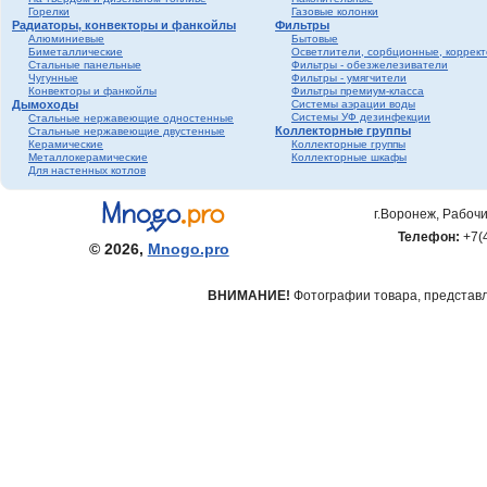
Горелки
Газовые колонки
Радиаторы, конвекторы и фанкойлы
Фильтры
Алюминиевые
Бытовые
Биметаллические
Осветлители, сорбционные, коррек
Стальные панельные
Фильтры - обезжелезиватели
Чугунные
Фильтры - умягчители
Конвекторы и фанкойлы
Фильтры премиум-класса
Дымоходы
Системы аэрации воды
Системы УФ дезинфекции
Стальные нержавеющие одностенные
Коллекторные группы
Стальные нержавеющие двустенные
Керамические
Коллекторные группы
Металлокерамические
Коллекторные шкафы
Для настенных котлов
г.Воронеж, Рабочи
Телефон:
+7(
© 2026,
Mnogo.pro
ВНИМАНИЕ!
Фотографии товара, представле