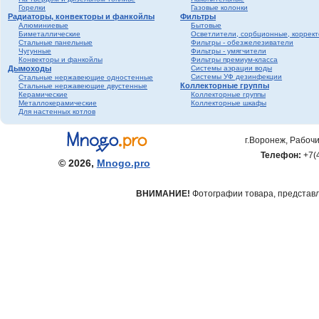
Горелки
Газовые колонки
Радиаторы, конвекторы и фанкойлы
Фильтры
Алюминиевые
Бытовые
Биметаллические
Осветлители, сорбционные, коррек
Стальные панельные
Фильтры - обезжелезиватели
Чугунные
Фильтры - умягчители
Конвекторы и фанкойлы
Фильтры премиум-класса
Дымоходы
Системы аэрации воды
Системы УФ дезинфекции
Стальные нержавеющие одностенные
Коллекторные группы
Стальные нержавеющие двустенные
Керамические
Коллекторные группы
Металлокерамические
Коллекторные шкафы
Для настенных котлов
г.Воронеж, Рабочи
Телефон:
+7(
© 2026,
Mnogo.pro
ВНИМАНИЕ!
Фотографии товара, представле