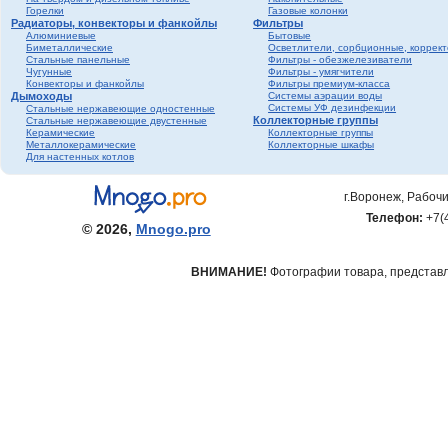
Горелки
Газовые колонки
Радиаторы, конвекторы и фанкойлы
Фильтры
Алюминиевые
Бытовые
Биметаллические
Осветлители, сорбционные, коррек
Стальные панельные
Фильтры - обезжелезиватели
Чугунные
Фильтры - умягчители
Конвекторы и фанкойлы
Фильтры премиум-класса
Дымоходы
Системы аэрации воды
Системы УФ дезинфекции
Стальные нержавеющие одностенные
Коллекторные группы
Стальные нержавеющие двустенные
Керамические
Коллекторные группы
Металлокерамические
Коллекторные шкафы
Для настенных котлов
г.Воронеж, Рабочи
Телефон:
+7(
© 2026,
Mnogo.pro
ВНИМАНИЕ!
Фотографии товара, представле