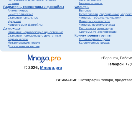
Горелки
Газовые колонки
Радиаторы, конвекторы и фанкойлы
Фильтры
Алюминиевые
Бытовые
Биметаллические
Осветлители, сорбционные, коррек
Стальные панельные
Фильтры - обезжелезиватели
Чугунные
Фильтры - умягчители
Конвекторы и фанкойлы
Фильтры премиум-класса
Дымоходы
Системы аэрации воды
Системы УФ дезинфекции
Стальные нержавеющие одностенные
Коллекторные группы
Стальные нержавеющие двустенные
Керамические
Коллекторные группы
Металлокерамические
Коллекторные шкафы
Для настенных котлов
г.Воронеж, Рабочи
Телефон:
+7(
© 2026,
Mnogo.pro
ВНИМАНИЕ!
Фотографии товара, представле