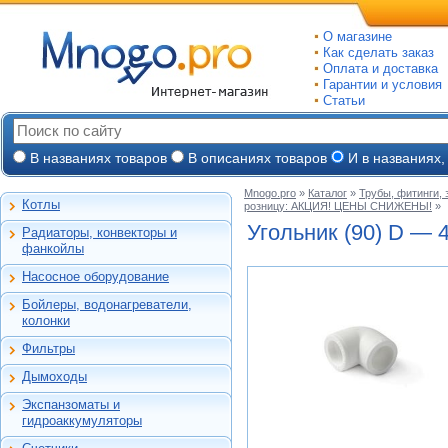
О магазине
Как сделать заказ
Оплата и доставка
Гарантии и условия
Статьи
В названиях товаров
В описаниях товаров
И в названиях,
Mnogo.pro
»
Каталог
»
Трубы, фитинги,
Котлы
розницу: АКЦИЯ! ЦЕНЫ СНИЖЕНЫ!
»
Настенные газовые
Угольник (90) D — 
Радиаторы, конвекторы и
Напольные газовые
Алюминиевые
фанкойлы
Электрокотлы
Биметаллические
Насосное оборудование
На твердом и
Стальные панельные
Циркуляционные
дизельном топливе
Бойлеры, водонагреватели,
Чугунные
Насосные станции
Горелки, надстройки
Емкостные косвенного
колонки
Конвекторы и
Канализационные
нагрева
фанкойлы
станции, насосы
Фильтры
Бойлеры газовые
Бытовые
Газовые конвекторы
Дренажные
Электрические
Дымоходы
Автоматические
Комплектующие
Скважинные
проточные
Для настенных котлов
фильтры-
погружные
Стальные трубчатые
Экспанзоматы и
Накопительные
обезжелезиватели
Феррум -
Экспанзоматы
Фекальные
гидроаккумуляторы
нержавеющие
Газовые колонки
Автоматические
одностенные
Гидроаккумуляторы
Промышленные
фильтры-умягчители