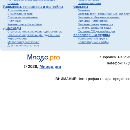
Горелки
Газовые колонки
Радиаторы, конвекторы и фанкойлы
Фильтры
Алюминиевые
Бытовые
Биметаллические
Осветлители, сорбционные, коррек
Стальные панельные
Фильтры - обезжелезиватели
Чугунные
Фильтры - умягчители
Конвекторы и фанкойлы
Фильтры премиум-класса
Дымоходы
Системы аэрации воды
Системы УФ дезинфекции
Стальные нержавеющие одностенные
Коллекторные группы
Стальные нержавеющие двустенные
Керамические
Коллекторные группы
Металлокерамические
Коллекторные шкафы
Для настенных котлов
г.Воронеж, Рабочи
Телефон:
+7(
© 2026,
Mnogo.pro
ВНИМАНИЕ!
Фотографии товара, представле