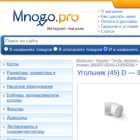
О магазине
Как сделать заказ
Оплата и доставка
Гарантии и условия
Статьи
В названиях товаров
В описаниях товаров
И в названиях,
Mnogo.pro
»
Каталог
»
Трубы, фитинги,
Котлы
розницу: АКЦИЯ! ЦЕНЫ СНИЖЕНЫ!
»
Настенные газовые
Угольник (45) D — 
Радиаторы, конвекторы и
Напольные газовые
Алюминиевые
фанкойлы
Электрокотлы
Биметаллические
Насосное оборудование
На твердом и
Стальные панельные
Циркуляционные
дизельном топливе
Бойлеры, водонагреватели,
Чугунные
Насосные станции
Горелки, надстройки
Емкостные косвенного
колонки
Конвекторы и
Канализационные
нагрева
фанкойлы
станции, насосы
Фильтры
Бойлеры газовые
Бытовые
Газовые конвекторы
Дренажные
Электрические
Дымоходы
Автоматические
Комплектующие
Скважинные
проточные
Для настенных котлов
фильтры-
погружные
Стальные трубчатые
Экспанзоматы и
Накопительные
обезжелезиватели
Феррум -
Экспанзоматы
Фекальные
гидроаккумуляторы
нержавеющие
Газовые колонки
Автоматические
одностенные
Гидроаккумуляторы
Промышленные
фильтры-умягчители